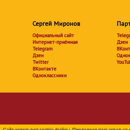
Сергей Миронов
Пар
Официальный сайт
Teleg
Интернет-приёмная
Дзен
Telegram
ВКонт
Дзен
Однок
Twitter
YouTu
ВКонтакте
Одноклассники
Сайт использует cookie-файлы. Продолжая пользоваться 