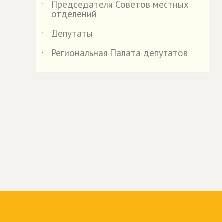
Председатели Советов местных
˙
отделений
Депутаты
˙
Региональная Палата депутатов
˙