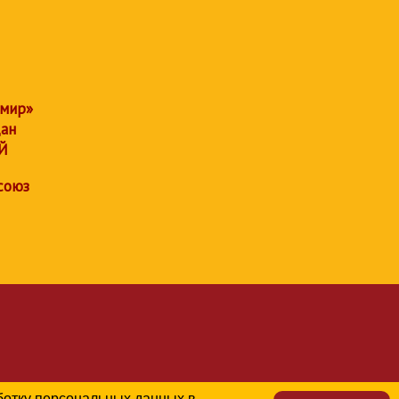
 мир»
дан
Й
союз
аботку персональных данных в