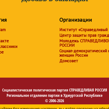
тия
Организации
ram
Институт «Справедливый
Центр защиты прав граж
акте
Молодежь СПРАВЕДЛИВО
РОССИИ
лассники
Социал-демократический 
be
женщин России
Домсовет
Социалистическая политическая партия
СПРАВЕДЛИВАЯ РОССИЯ
Региональное отделение партии в Удмуртcкой Республике
© 2006-2026
Политика в отношении обработки персональных данных
сайтом без изменения настроек, вы даёте согласие на обр