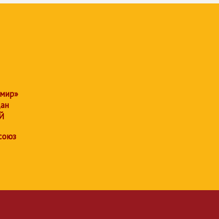
 мир»
дан
Й
союз