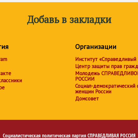
Добавь в закладки
тия
Организации
ram
Институт «Справедливый
Центр защиты прав граж
акте
Молодежь СПРАВЕДЛИВО
РОССИИ
лассники
Социал-демократический 
be
женщин России
Домсовет
Социалистическая политическая партия
СПРАВЕДЛИВАЯ РОССИЯ