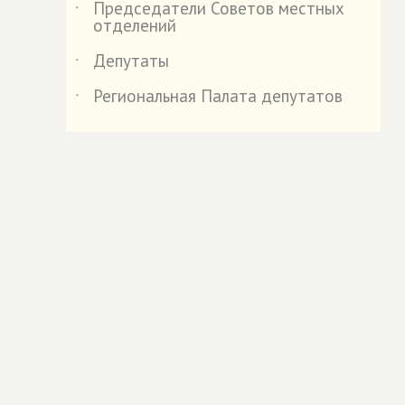
Председатели Советов местных
˙
отделений
Депутаты
˙
Региональная Палата депутатов
˙