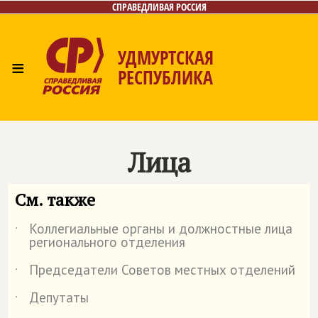
СПРАВЕДЛИВАЯ РОССИЯ
УДМУРТСКАЯ
≡
РЕСПУБЛИКА
Главная
Новости
Лица
Фото/Видео
Газета
Контакты
Лица
См. также
Коллегиальные органы и должностные лица
˙
регионального отделения
Председатели Советов местных отделений
˙
Депутаты
˙