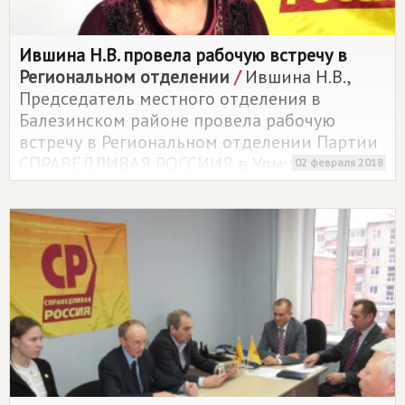
Ившина Н.В. провела рабочую встречу в
Региональном отделении
/
Ившина Н.В.,
Председатель местного отделения в
Балезинском районе провела рабочую
встречу в Региональном отделении Партии
СПРАВЕДЛИВАЯ РОССИИЯ в Удмуртской
02 февраля 2018
Республике.