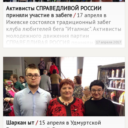
Активисты
СПРАВЕДЛИВОЙ РОССИИ
приняли участие в забеге
/
17 апреля в
Ижевске состоялся традиционный забег
клуба любителей бега "Италмас". Активисты
молодежного движения партии
СПРАВЕДЛИВАЯ РОССИЯ
приняли участие в
17 апреля 2017
забеге на 2 мили.
Шаркан ӝыт
/
15 апреля в Удмуртской