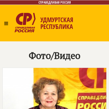
СПРАВЕДЛИВАЯ РОССИЯ
УДМУРТСКАЯ
≡
РЕСПУБЛИКА
Главная
Новости
Лица
Фото/Видео
Газета
Контакты
Фото/Видео