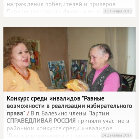
награждения победителей и призёров
Первенства города Ижевска по хоккею на
18 января 2018
приз клуба "Золотая шайба" имени А.В.
Тарасова.
Конкурс среди инвалидов "Равные
возможности в реализации избирательного
права"
/
В п. Балезино члены Партии
СПРАВЕДЛИВАЯ РОССИЯ
приняли участие в
районном конкурсе среди инвалидов
"Равные возможности в реализации
24 декабря 2017