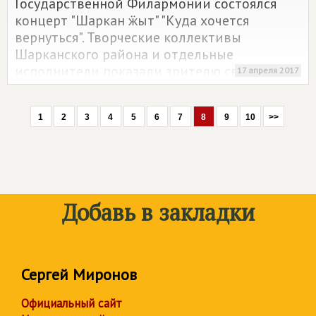
Государственной Филармонии состоялся
концерт "Шаркан ӝыт" "Куда хочется
вернуться". Творческие коллективы
Шарканского района и отдельные
исполнители показали зрителю свои
17 апреля 2017
таланты и творческие достижения.
1
2
3
4
5
6
7
8
9
10
>>
Добавь в закладки
Сергей Миронов
Официальный сайт