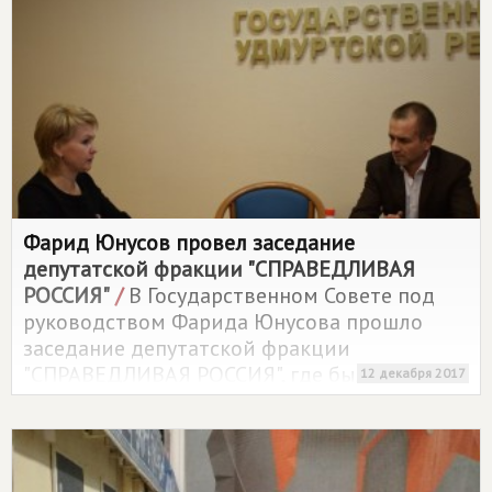
Фарид Юнусов провел заседание
депутатской фракции "СПРАВЕДЛИВАЯ
РОССИЯ"
/
В Государственном Совете под
руководством Фарида Юнусова прошло
заседание депутатской фракции
"СПРАВЕДЛИВАЯ РОССИЯ", где были
12 декабря 2017
рассмотрены вопросы, включенные в
проект повестки предстоящей сессии
республиканского парламента.