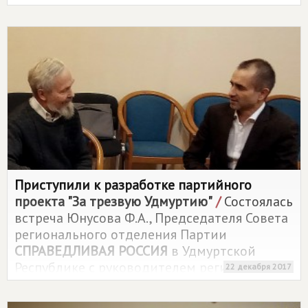
избирательного права".
Приступили к разработке партийного
проекта "За трезвую Удмуртию"
/
Состоялась
встреча Юнусова Ф.А., Председателя Совета
регионального отделения Партии
СПРАВЕДЛИВАЯ РОССИЯ
в Удмуртской
Республике с руководителем регионального
22 декабря 2017
общественного движения "За трезвую
Удмуртию" Январским Н.В..