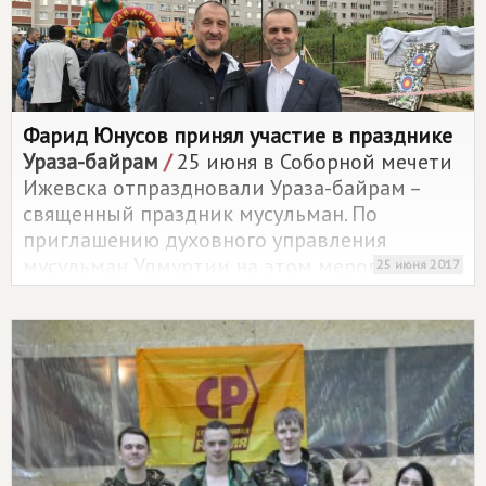
Фарид Юнусов принял участие в празднике
Ураза-байрам
/
25 июня в Соборной мечети
Ижевска отпраздновали Ураза-байрам –
священный праздник мусульман. По
приглашению духовного управления
мусульман Удмуртии на этом мероприятии
25 июня 2017
побывал руководитель Регионального
отделения нашей партии Фарид Анасович
Юнусов. Также он принял участие в детском
празднике у мечети "Иман нуры" на улице
Петрова. На территории мечети была
организована развлекательная программа
для детей, проводились семейные
соревнования.