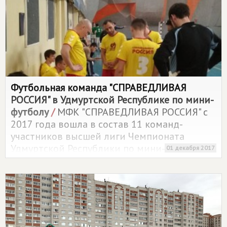
Футбольная команда "СПРАВЕДЛИВАЯ
РОССИЯ" в Удмуртской Республике по мини-
футболу
/
МФК "СПРАВЕДЛИВАЯ РОССИЯ" с
2017 года вошла в состав 11 команд-
участников высшей лиги Чемпионата
Удмуртской Республики по мини-футболу.
01 декабря 2017