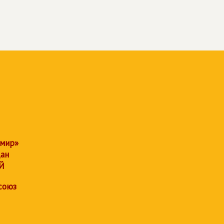
 мир»
дан
Й
союз