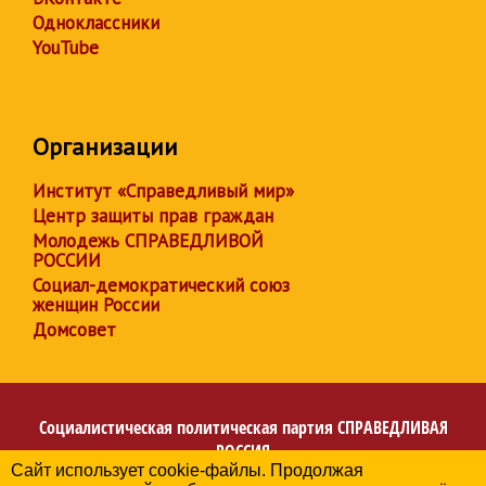
Одноклассники
YouTube
Организации
Институт «Справедливый мир»
Центр защиты прав граждан
Молодежь СПРАВЕДЛИВОЙ
РОССИИ
Социал-демократический союз
женщин России
Домсовет
Социалистическая политическая партия
СПРАВЕДЛИВАЯ
РОССИЯ
Сайт использует cookie-файлы. Продолжая
Региональное отделение партии в Удмуртcкой