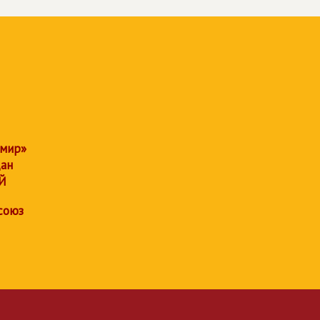
 мир»
дан
Й
союз