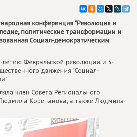
ународная конференция "Революция и
следие, политические трансформации и
изованная Социал-демократическим
-летию Февральской революции и 5-
щественного движения "Социал-
и".
яла член Совета Регионального
Людмила Корепанова, а также Людмила