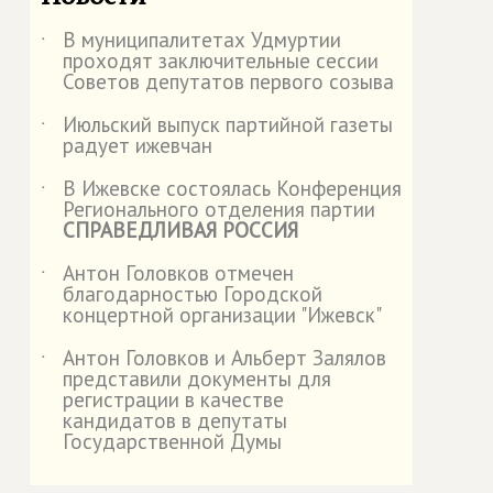
В муниципалитетах Удмуртии
˙
проходят заключительные сессии
Советов депутатов первого созыва
Июльский выпуск партийной газеты
˙
радует ижевчан
В Ижевске состоялась Конференция
˙
Регионального отделения партии
СПРАВЕДЛИВАЯ РОССИЯ
Антон Головков отмечен
˙
благодарностью Городской
концертной организации "Ижевск"
Антон Головков и Альберт Залялов
˙
представили документы для
регистрации в качестве
кандидатов в депутаты
Государственной Думы