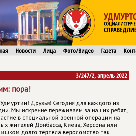
УДМУРТС
СОЦИАЛИСТИЧЕ
СПРАВЕДЛИ
ная
Новости
Лица
Фото/Видео
Газета
Конт
3/247/2, апрель 2022
им: пора!
Удмуртии! Друзья! Сегодня для каждого из
дни. Мы искренне переживаем за наших ребят,
стие в специальной военной операции на
тых жителей Донбасса, Киева, Херсона или
слишком долго терпела вероломство так