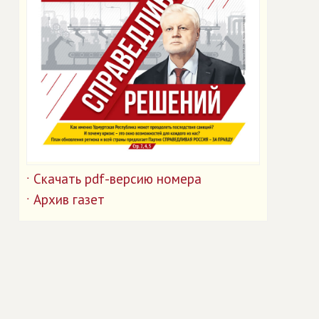
Скачать pdf-версию номера
˙
Архив газет
˙