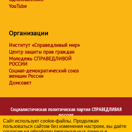
YouTube
Организации
Институт «Справедливый мир»
Центр защиты прав граждан
Молодежь СПРАВЕДЛИВОЙ
РОССИИ
Социал-демократический союз
женщин России
Домсовет
Социалистическая политическая партия
СПРАВЕДЛИВАЯ
РОССИЯ
Сайт использует cookie-файлы. Продолжая
Региональное отделение партии в Удмуртcкой
пользоваться сайтом без изменения настроек, вы даёте
Республике
согласие на обработку персональных данных в