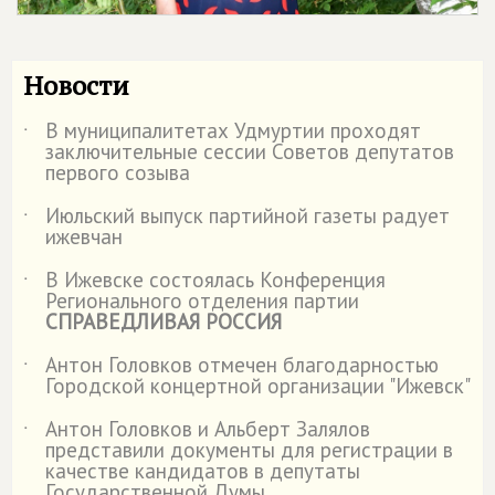
Новости
В муниципалитетах Удмуртии проходят
˙
заключительные сессии Советов депутатов
первого созыва
Июльский выпуск партийной газеты радует
˙
ижевчан
В Ижевске состоялась Конференция
˙
Регионального отделения партии
СПРАВЕДЛИВАЯ РОССИЯ
Антон Головков отмечен благодарностью
˙
Городской концертной организации "Ижевск"
Антон Головков и Альберт Залялов
˙
представили документы для регистрации в
качестве кандидатов в депутаты
Государственной Думы