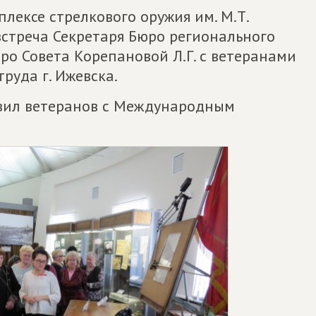
лексе стрелкового оружия им. М.Т.
встреча Секретаря Бюро регионального
юро Совета Корепановой Л.Г. с ветеранами
руда г. Ижевска.
равил ветеранов с Международным